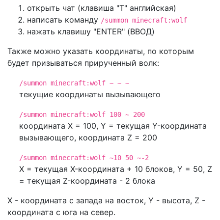
открыть чат (клавиша "T" английская)
написать команду
/summon minecraft:wolf
нажать клавишу "ENTER" (ВВОД)
Также можно указать координаты, по которым
будет призываться прирученный волк:
/summon minecraft:wolf ~ ~ ~
текущие координаты вызывающего
/summon minecraft:wolf 100 ~ 200
координата X = 100, Y = текущая Y-координата
вызывающего, координата Z = 200
/summon minecraft:wolf ~10 50 ~-2
X = текущая X-координата + 10 блоков, Y = 50, Z
= текущая Z-координата - 2 блока
X - координата с запада на восток, Y - высота, Z -
координата с юга на север.