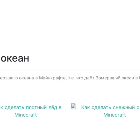
 океан
рзшего океана в Майнкрафте, т.е. что даёт Замерзший океан в M