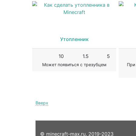
Утопленник
10
1.5
5
Может появиться с трезубцем
При
Вверх
© minecraft-max.ru, 2019-2023