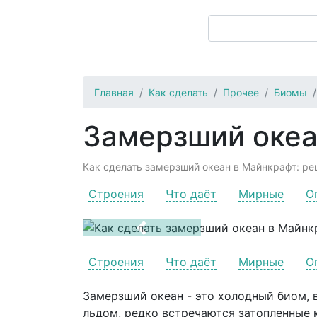
Главная
Как сделать
Прочее
Биомы
Замерзший оке
Как сделать замерзший океан в Майнкрафт: рец
Строения
Что даёт
Мирные
О
Previous
Строения
Что даёт
Мирные
О
Замерзший океан - это холодный биом, 
льдом, редко встречаются затопленные к