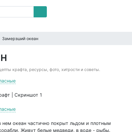
Замерзший океан
ан
епты крафта, ресурсы, фото, хитрости и советы.
пасные
пасные
в нем океан частично покрыт льдом и плотным
орабли. Живут белые медведи, в воде - рыбы.