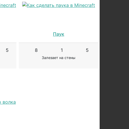
Паук
5
8
1
5
Залезает на стены