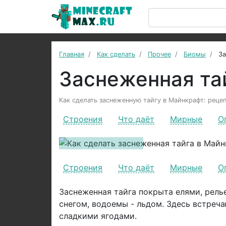
Главная
Как сделать
Прочее
Биомы
За
Заснеженная та
Как сделать заснеженную тайгу в Майнкрафт: рецеп
Строения
Что даёт
Мирные
О
Previous
Строения
Что даёт
Мирные
О
Заснеженная тайга покрыта елями, рел
снегом, водоемы - льдом. Здесь встреча
сладкими ягодами.