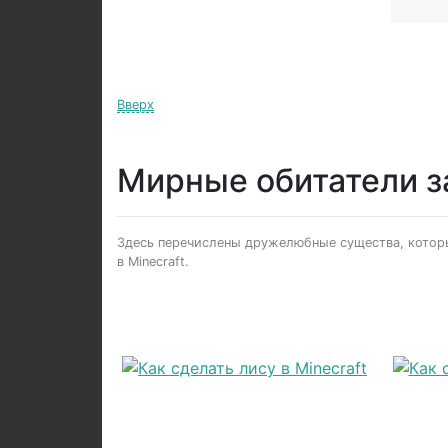
Вверх
Мирные обитатели з
Здесь перечислены дружелюбные существа, которых
в Minecraft.