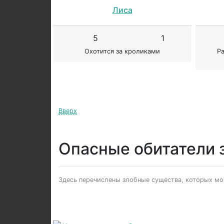
Лиса
5
1
Охотится за кроликами
Ра
Вверх
Опасные обитатели 
Здесь перечислены злобные существа, которых можн