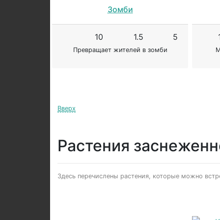
Зомби
10
1.5
5
Превращает жителей в зомби
М
Вверх
Растения заснеженн
Здесь перечислены растения, которые можно встр