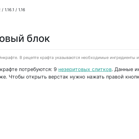
/ 1.16.1 / 1.16
товый блок
йнкрафте. В рецепте крафта указываются необходимые ингредиенты и 
нкрафте потребуются: 9
незеритовых слитков
. Данные 
иже. Чтобы открыть верстак нужно нажать правой кноп