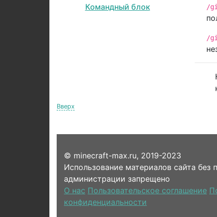
Командный блок
/g
по
/g
не
Вверх
© minecraft-max.ru, 2019-2023
Использование материалов сайта без 
администрации запрещено
О нас
Пользовательское соглашение
П
конфиденциальности