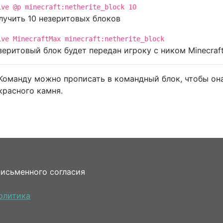
ive @p minecraft:netherite_block 10
лучить 10 незеритовых блоков
ive MinecraftMax minecraft:netherite_block
зеритовый блок будет передан игроку с ником Minecraf
Команду можно прописать в командный блок, чтобы она
красного камня.
письменного согласия
олитика