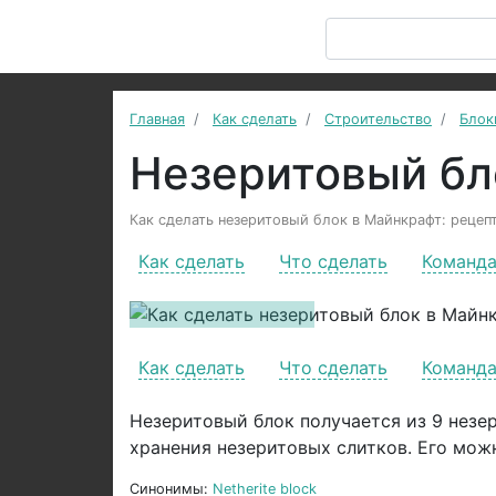
Главная
Как сделать
Строительство
Блок
Незеритовый бл
Как сделать незеритовый блок в Майнкрафт: рецепт
Как сделать
Что сделать
Команд
Previous
Как сделать
Что сделать
Команд
Незеритовый блок получается из 9 незе
хранения незеритовых слитков. Его можн
Синонимы:
Netherite block