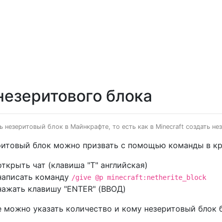
незеритового блока
ь незеритовый блок в Майнкрафте, то есть как в Minecraft создать не
итовый блок можно призвать с помощью команды в кре
открыть чат (клавиша "T" английская)
написать команду
/give @p minecraft:netherite_block
нажать клавишу "ENTER" (ВВОД)
 можно указать количество и кому незеритовый блок б