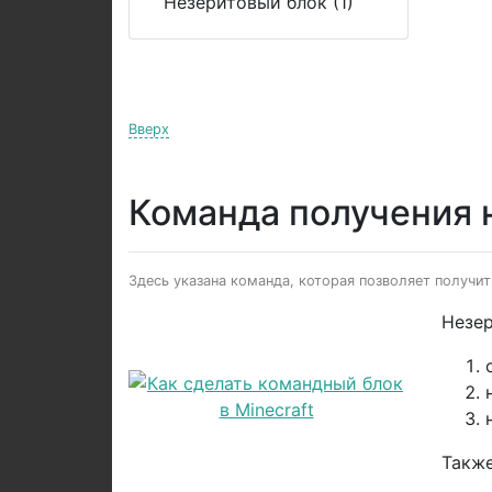
Незеритовый блок (1)
Вверх
Команда получения 
Здесь указана команда, которая позволяет получит
Незер
Также