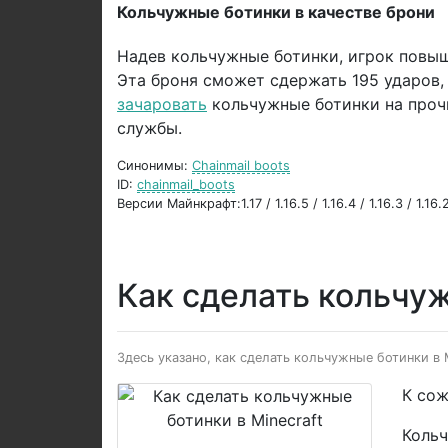
Кольчужные ботинки в качестве брони
Надев кольчужные ботинки, игрок повы
Эта броня сможет сдержать 195 ударов,
зачаровать
кольчужные ботинки на проч
службы.
Синонимы:
Chainmail boots
ID:
chainmail_boots
Версии Майнкрафт:1.17 / 1.16.5 / 1.16.4 / 1.16.3 / 1.16.2 
Как сделать кольчу
Здесь указано, как сделать кольчужные ботинки в
К сож
Коль