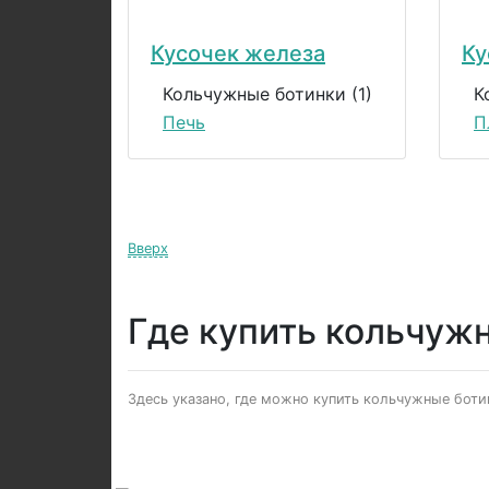
Кусочек железа
Ку
Кольчужные ботинки (1)
К
Печь
П
Вверх
Где купить кольчуж
Здесь указано, где можно купить кольчужные ботин