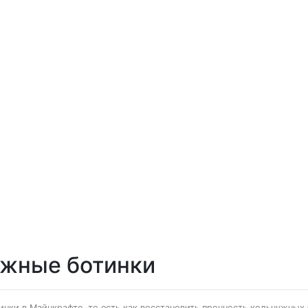
ужные ботинки
нки в Майнкрафте, то есть как восстановить прочность кольчужных б