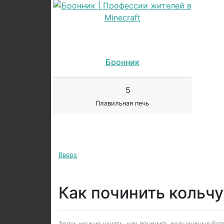
Бронник
5
Плавильная печь
Вверх
Как починить кольч
Здесь можно узнать, как починить кольчужные боти