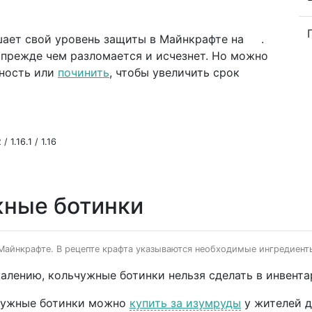
шает свой уровень защиты в Майнкрафте на
.
 прежде чем разломается и исчезнет. Но можно
ность или
починить
, чтобы увеличить срок
/ 1.16.1 / 1.16
жные ботинки
 Майнкрафте. В рецепте крафта указываются необходимые ингредиенты
алению, кольчужные ботинки нельзя сделать в инвентар
чужные ботинки можно
купить за изумруды
у жителей д