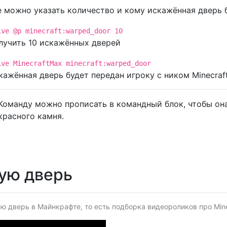
 можно указать количество и кому искажённая дверь 
ive @p minecraft:warped_door 10
лучить 10 искажённых дверей
ive MinecraftMax minecraft:warped_door
кажённая дверь будет передан игроку с ником Minecra
Команду можно прописать в командный блок, чтобы она
красного камня.
ую дверь
 дверь в Майнкрафте, то есть подборка видеороликов про Minec