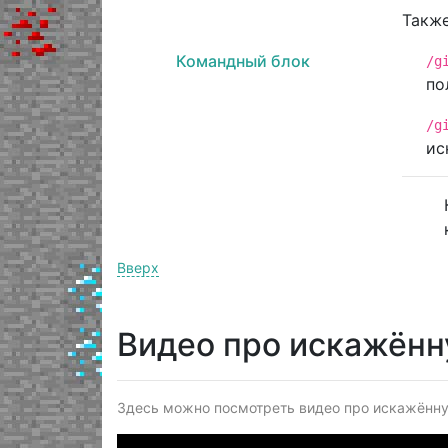
Также
Командный блок
/g
по
/g
ис
Вверх
Видео про искажённ
Здесь можно посмотреть видео про искажённую