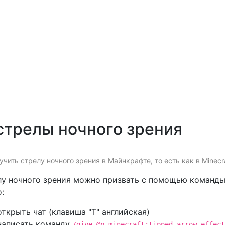
стрелы ночного зрения
чить стрелу ночного зрения в Майнкрафте, то есть как в Minecra
у ночного зрения можно призвать с помощью команды 
:
открыть чат (клавиша "T" английская)
написать команду
/give @p minecraft:tipped_arrow.effect