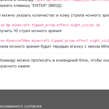
нажать клавишу "ENTER" (ВВОД)
 можно указать количество и кому стрела ночного зре
ive @p minecraft:tipped_arrow.effect.night_vision 10
лучить 10 стрел ночного зрения
ive MinecraftMax minecraft:tipped_arrow.effect.night_vis
рела ночного зрения будет передан игроку с ником Min
Команду можно прописать в командный блок, чтобы она
красного камня.
письменного согласия