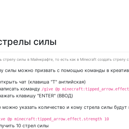
стрелы силы
 стрелу силы в Майнкрафте, то есть как в Minecraft создать стрелу 
у силы можно призвать с помощью команды в креативн
открыть чат (клавиша "T" английская)
написать команду
/give @p minecraft:tipped_arrow.effect
нажать клавишу "ENTER" (ВВОД)
 можно указать количество и кому стрела силы будут 
ive @p minecraft:tipped_arrow.effect.strength 10
лучить 10 стрел силы