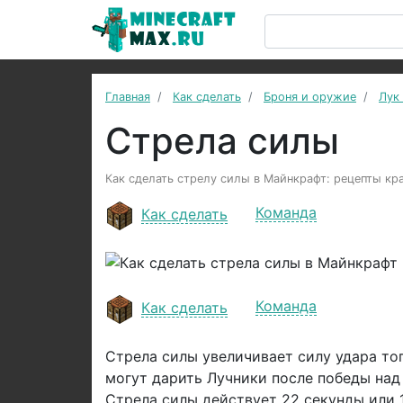
Главная
Как сделать
Броня и оружие
Лук
Стрела силы
Как сделать стрелу силы в Майнкрафт: рецепты кра
Команда
Как сделать
Команда
Как сделать
Стрела силы увеличивает силу удара тог
могут дарить Лучники после победы над
Стрела силы действует 22 секунды или 1