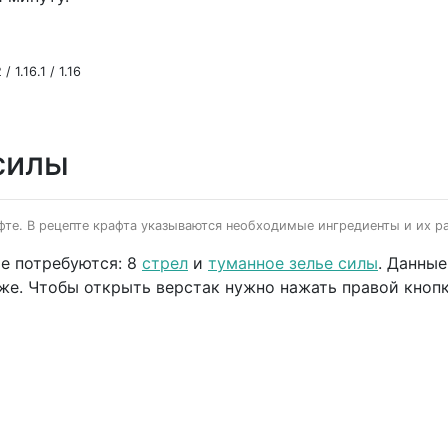
/ 1.16.1 / 1.16
силы
фте. В рецепте крафта указываются необходимые ингредиенты и их ра
е потребуются: 8
стрел
и
туманное зелье силы
. Данны
иже. Чтобы открыть верстак нужно нажать правой кноп