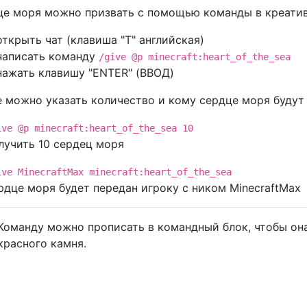
е моря можно призвать с помощью команды в креатив
открыть чат (клавиша "T" английская)
написать команду
/give @p minecraft:heart_of_the_sea
нажать клавишу "ENTER" (ВВОД)
 можно указать количество и кому сердце моря будут
ive @p minecraft:heart_of_the_sea 10
лучить 10 сердец моря
ive MinecraftMax minecraft:heart_of_the_sea
рдце моря будет передан игроку с ником MinecraftMax
Команду можно прописать в командный блок, чтобы она
красного камня.