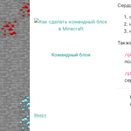
Сердц
Также
Командный блок
/g
по
/g
се
Вверх