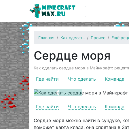
Главная
Как сделать
Прочее
Ещё рец
Сердце моря
Как сделать сердце моря в Майнкрафт: рецепты
Где найти
Что сделать
Команда
Previous
Где найти
Что сделать
Команда
Сердце моря можно найти в сундуке, кот
поможет карта клада, она спрятана в За