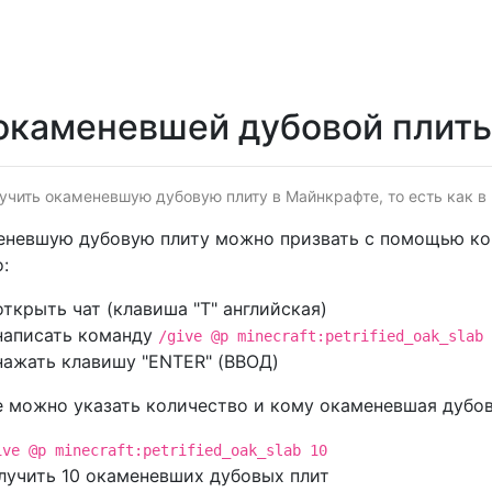
окаменевшей дубовой плит
учить окаменевшую дубовую плиту в Майнкрафте, то есть как в
невшую дубовую плиту можно призвать с помощью ком
:
открыть чат (клавиша "T" английская)
написать команду
/give @p minecraft:petrified_oak_slab
нажать клавишу "ENTER" (ВВОД)
 можно указать количество и кому окаменевшая дубов
ive @p minecraft:petrified_oak_slab 10
лучить 10 окаменевших дубовых плит