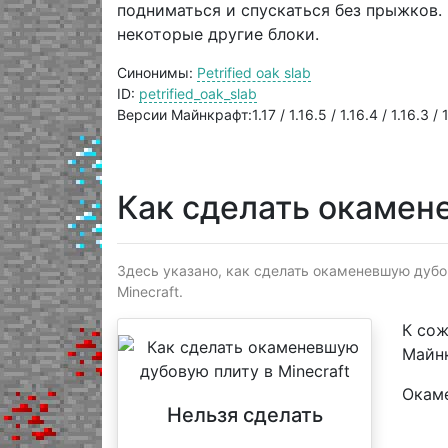
подниматься и спускаться без прыжков. 
некоторые другие блоки.
Синонимы:
Petrified oak slab
ID:
petrified_oak_slab
Версии Майнкрафт:1.17 / 1.16.5 / 1.16.4 / 1.16.3 / 1.
Как сделать окамен
Здесь указано, как сделать окаменевшую дубо
Minecraft.
К сож
Майнк
Окам
Нельзя сделать