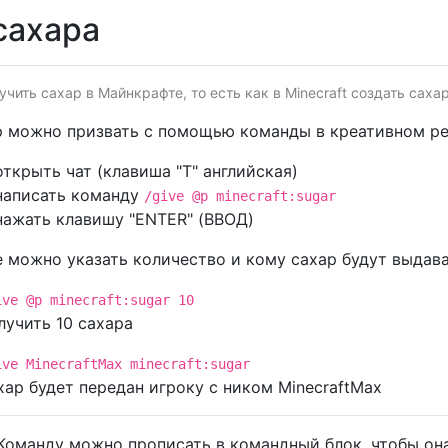
сахара
чить сахар в Майнкрафте, то есть как в Minecraft создать сахар
 можно призвать с помощью команды в креативном реж
открыть чат (клавиша "T" английская)
написать команду
/give @p minecraft:sugar
нажать клавишу "ENTER" (ВВОД)
 можно указать количество и кому сахар будут выдава
ive @p minecraft:sugar 10
лучить 10 сахара
ive MinecraftMax minecraft:sugar
хар будет передан игроку с ником MinecraftMax
Команду можно прописать в командный блок, чтобы она