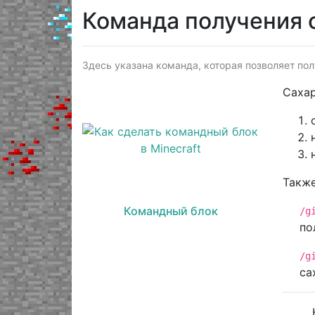
Команда получения 
Здесь указана команда, которая позволяет полу
Сахар
Также
Командный блок
/g
по
/g
са