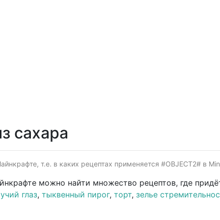
з сахара
айнкрафте, т.е. в каких рецептах применяется #OBJECT2# в Mine
айнкрафте можно найти множество рецептов, где придё
учий глаз
,
тыквенный пирог
,
торт
,
зелье стремительно