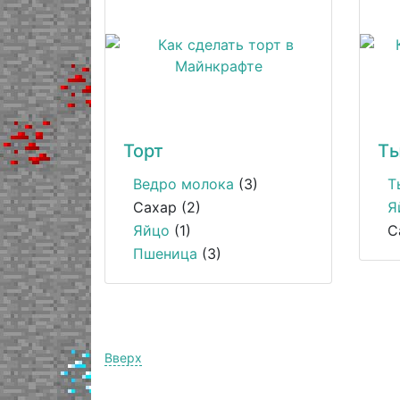
Торт
Ты
Ведро молока
(3)
Т
Сахар (2)
Я
Яйцо
(1)
С
Пшеница
(3)
Вверх