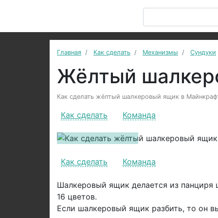
Главная
Как сделать
Механизмы
Сундуки
Жёлтый шалкер
Как сделать жёлтый шалкеровый ящик в Майнкрафт:
Как сделать
Команда
Previous
Как сделать
Команда
Шалкеровый ящик делается из панциря 
16 цветов.
Если шалкеровый ящик разбить, то он в