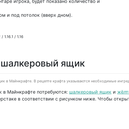
таре игрока, будет показано количество и
м и под потолок (вверх дном).
/ 1.16.1 / 1.16
й шалкеровый ящик
ик в Майнкрафте. В рецепте крафта указываются необходимые ингред
к в Майнкрафте потребуются:
шалкеровый ящик
и
жёлт
ерстаке в соответствии с рисунком ниже. Чтобы открыт