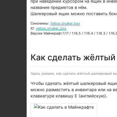
при наведении курсором на ящик в инвен
название предметов в нём.
Шалкеровый ящик можно поставить боко
Синонимы:
Yellow shulker box
ID:
yellow_shulker_box
Версии Майнкрафт:1.17 / 1.16.5 / 1.16.4 / 1.16.3 / 1.16.2 
Как сделать жёлты
Здесь указано, как сделать жёлтый шалкеровый ящ
Чтобы сделать жёлтый шалкеровый ящи
можно разместить в инвентаре или на в
клавиатуре клавишу E (английскую).