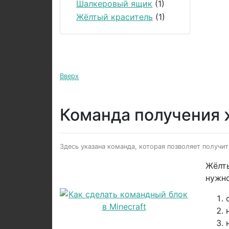
Шалкеровый ящик
(1)
Жёлтый краситель
(1)
Вверх
Команда получения 
Здесь указана команда, которая позволяет получи
Жёлты
нужно