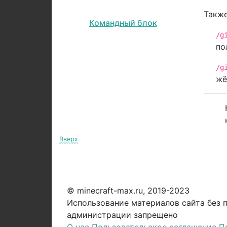
Также
Командный блок
/g
по
/g
жё
Вверх
© minecraft-max.ru, 2019-2023
Использование материалов сайта без 
администрации запрещено
О нас
Пользовательское соглашение
П