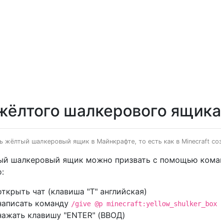
жёлтого шалкерового ящика
ть жёлтый шалкеровый ящик в Майнкрафте, то есть как в Minecraft 
й шалкеровый ящик можно призвать с помощью коман
:
открыть чат (клавиша "T" английская)
написать команду
/give @p minecraft:yellow_shulker_box
нажать клавишу "ENTER" (ВВОД)