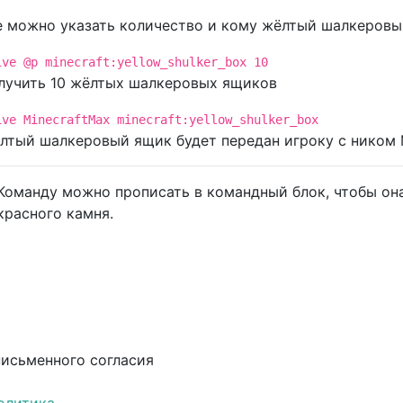
 можно указать количество и кому жёлтый шалкеровы
ive @p minecraft:yellow_shulker_box 10
лучить 10 жёлтых шалкеровых ящиков
ive MinecraftMax minecraft:yellow_shulker_box
лтый шалкеровый ящик будет передан игроку с ником 
Команду можно прописать в командный блок, чтобы она
красного камня.
письменного согласия
олитика