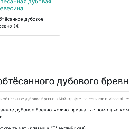
тёсанная дубовая
евесина
бтёсанное дубовое
ревно (4)
обтёсанного дубового бревн
ь обтёсанное дубовое бревно в Майнкрафте, то есть как в Minecraft 
анное дубовое бревно можно призвать с помощью кома
:
открыть чат (клавиша "T" английская)