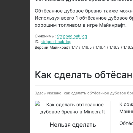
Обтёсанное дубовое бревно также можно
Используя всего 1 обтёсанное дубовое б
хорошим топливом в игре Майкнрафт.
Синонимы:
Stripped oak log
ID:
stripped_oak_log
Версии Майнкрафт:1.17 / 1.16.5 / 1.16.4 / 1.16.3 / 1.16.2 
Как сделать обтёса
Здесь указано, как сделать обтёсанное дубовое бр
К сож
Майнк
Обтёс
Нельзя сделать