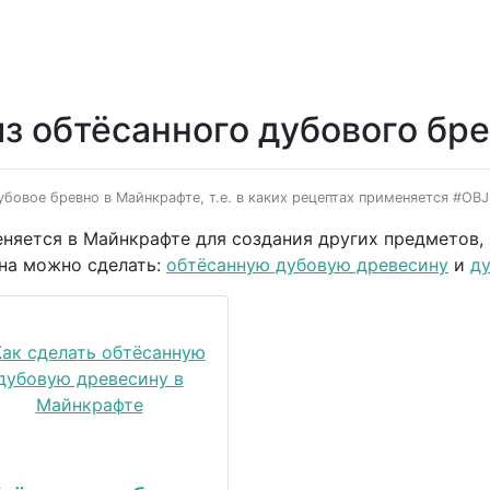
з обтёсанного дубового бр
убовое бревно в Майнкрафте, т.е. в каких рецептах применяется #OBJ
няется в Майнкрафте для создания других предметов, 
вна можно сделать:
обтёсанную дубовую древесину
и
д