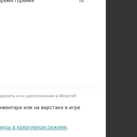
Время горения
15
диенты и их расположение в Minecraft.
нвентаре или на верстаке в игре
анды в креативном режиме
.