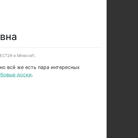
евна
ECT2# в Minecraft.
но всё же есть пара интересных
убовые доски
.