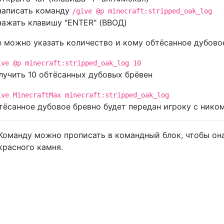
написать команду
/give @p minecraft:stripped_oak_log
нажать клавишу "ENTER" (ВВОД)
 можно указать количество и кому обтёсанное дубовое
ive @p minecraft:stripped_oak_log 10
лучить 10 обтёсанных дубовых брёвен
ive MinecraftMax minecraft:stripped_oak_log
тёсанное дубовое бревно будет передан игроку с ником
Команду можно прописать в командный блок, чтобы она
красного камня.