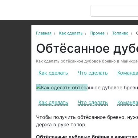
Главная
Как сделать
Прочее
Топливо
Обтёсанное дуб
Как сделать обтёсанное дубовое бревно в Майнкраф
Как сделать
Что сделать
Команд
Previous
Как сделать
Что сделать
Команд
Чтобы получить обтёсанное бревно, нуж
держа в руке топор.
Обтёсанные дубовые брёвна в качестве