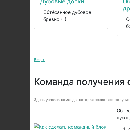
Дубовые доски
Об
др
Обтёсанное дубовое
бревно (1)
О
б
Вверх
Команда получения 
Здесь указана команда, которая позволяет получит
Обтёс
нужно