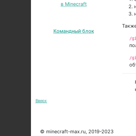
Также
Командный блок
/g
по
/g
об
Вверх
© minecraft-max.ru, 2019-2023