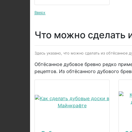
Вверх
Что можно сделать и
Здесь указано, что можно сделать из обтёсанное д
Обтёсанное дубовое бревно редко приме
рецептов. Из обтёсанного дубового бре