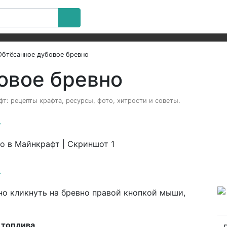
Обтёсанное дубовое бревно
овое бревно
т: рецепты крафта, ресурсы, фото, хитрости и советы.
а
а
но кликнуть на бревно правой кнопкой мыши,
 топлива