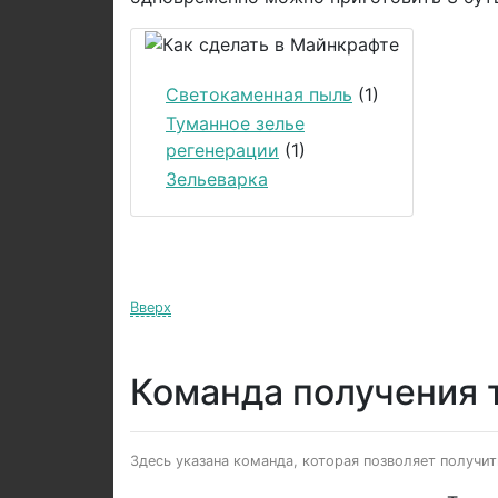
Светокаменная пыль
(1)
Туманное зелье
регенерации
(1)
Зельеварка
Вверх
Команда получения т
Здесь указана команда, которая позволяет получить