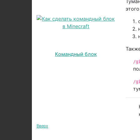
Туман
этого
Также
Командный блок
/g
по
/g
ту
Вверх