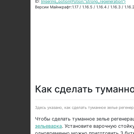
ID:
lingering_potion{Potion:"strong_regeneration"}
Версии Майнкрафт:1.17 / 1.16.5 / 1.16.4 / 1.16.3 / 1.16.2 
Как сделать туманно
Здесь указано, как сделать туманное зелье регене
Чтобы сделать туманное зелье регенера
зельеварка
. Установите варочную стойк
одновременно можно приготовить 3 буты