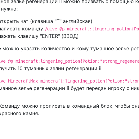
ное зелье регенерации II можно призвать с помощью 
 нужно:
открыть чат (клавиша "T" английская)
написать команду
/give @p minecraft:lingering_potion{Po
нажать клавишу "ENTER" (ВВОД)
 можно указать количество и кому туманное зелье реге
ive @p minecraft:lingering_potion{Potion:"strong_regener
лучить 10 туманных зелий регенерации ii
ive MinecraftMax minecraft:lingering_potion{Potion:"stro
манное зелье регенерации ii будет передан игроку с ни
Команду можно прописать в командный блок, чтобы она
красного камня.