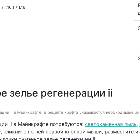
/ 1.16.1 / 1.16
е зелье регенерации ii
рации ii в Майнкрафте. В рецепте крафта указываются необходимые ин
ции ii в Майнкрафте потребуются:
светокаменная пыль
,
у, кликните по ней правой кнопкой мыши, разместите и
лочки туманное зелье регенерации ii.