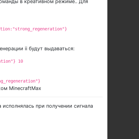
команды в креативном режиме.. Для
tion:"strong_regeneration"}
нерации ii будут выдаваться:
ation"} 10
ng_regeneration"}
ком MinecraftMax
 исполнялась при получении сигнала