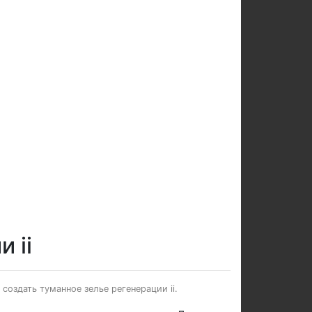
 ii
 создать туманное зелье регенерации ii.