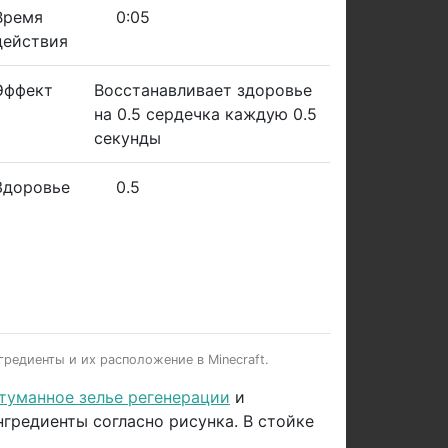
Время
0:05
действия
Эффект
Восстанавливает здоровье
на 0.5 сердечка каждую 0.5
секунды
Здоровье
0.5
гредиенты и их расположение в Minecraft.
туманное зелье регенерации
и
нгредиенты согласно рисунка. В стойке