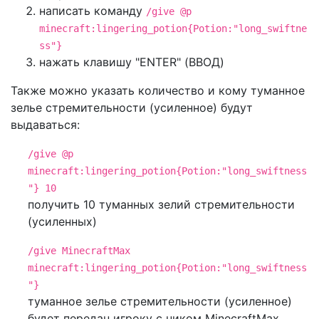
написать команду
/give @p
minecraft:lingering_potion{Potion:"long_swiftne
ss"}
нажать клавишу "ENTER" (ВВОД)
Также можно указать количество и кому туманное
зелье стремительности (усиленное) будут
выдаваться:
/give @p
minecraft:lingering_potion{Potion:"long_swiftness
"} 10
получить 10 туманных зелий стремительности
(усиленных)
/give MinecraftMax
minecraft:lingering_potion{Potion:"long_swiftness
"}
туманное зелье стремительности (усиленное)
будет передан игроку с ником MinecraftMax