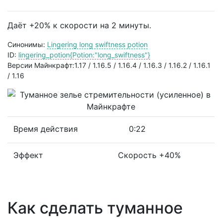
Даёт +20% к скорости на 2 минуты.
Синонимы:
Lingering long swiftness potion
ID:
lingering_potion{Potion:"long_swiftness"}
Версии Майнкрафт:1.17 / 1.16.5 / 1.16.4 / 1.16.3 / 1.16.2 / 1.16.1
/ 1.16
Время действия
0:22
Эффект
Скорость +40%
Как сделать туманное