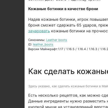
Кожаные ботинки в качестве брони
Надев кожаные ботинки, игрок повышае
броня сможет сдержать 65 ударов, преж
зачаровать
кожаные ботинки на прочно
Синонимы:
Leather boots
ID:
leather_boots
Версии Майнкрафт:1.17 / 1.16.5 / 1.16.4 / 1.16.3 / 1.16.2 
Как сделать кожаны
Здесь указано, как сделать кожаные ботинки в Ма
Есть несколько рецептов, как можно сд
Данные ингредиенты нужно разместить н
кнопкой мыши на установленный верста