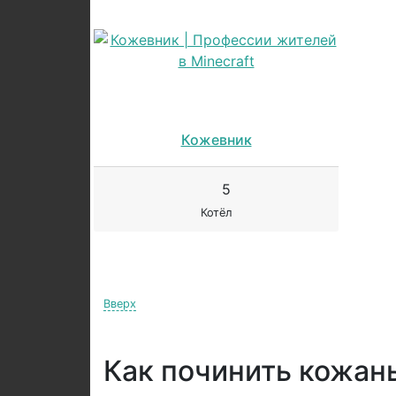
Кожевник
5
Котёл
Вверх
Как починить кожан