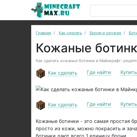
Главная
Как сделать
Броня и оружие
Бот
Кожаные ботин
Как сделать кожаные ботинки в Майнкрафт: рецепт
Где найти
Купить
Как сделать
Где найти
Купить
Как сделать
Кожаные ботинки - это самая простая бр
просто из кожи, можно покрасить и зач
ботинки дают всего 1 единицу брони.