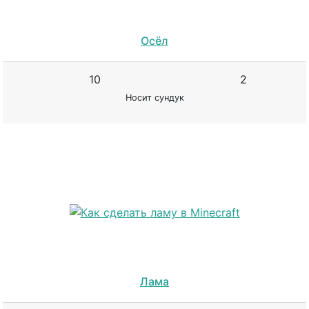
Осёл
10
2
Носит сундук
Лама