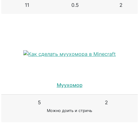
11
0.5
2
Муухомор
5
2
Можно доить и стричь