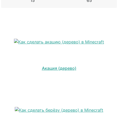
15
65
Акация (дерево)