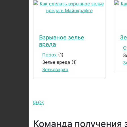
Взрывное зелье
Зе
вреда
С
Порох
(1)
З
Зелье вреда (1)
З
Зельеварка
Вверх
Команда получения 