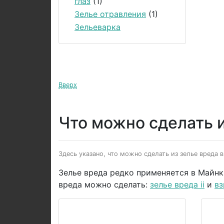
глаз
(1)
Зелье отравления
(1)
Зельеварка
Вверх
Что можно сделать и
Здесь указано, что можно сделать из зелье вреда в
Зелье вреда редко применяется в Майнкр
вреда можно сделать:
зелье вреда ii
и
вз