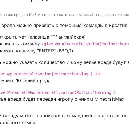
 зелье вреда в Майнкрафте, то есть как в Minecraft создать зелье вре
 вреда можно призвать с помощью команды в креативн
открыть чат (клавиша "T" английская)
написать команду
/give @p minecraft:potion{Potion:"harm
нажать клавишу "ENTER" (ВВОД)
 можно указать количество и кому зелье вреда будут 
ive @p minecraft:potion{Potion:"harming"} 10
лучить 10 зелий вреда
ive MinecraftMax minecraft:potion{Potion:"harming"}
лье вреда будет передан игроку с ником MinecraftMax
Команду можно прописать в командный блок, чтобы она
красного камня.