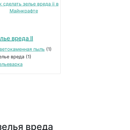
лье вреда II
ветокаменная пыль
(1)
елье вреда (1)
ельеварка
зелья вреда