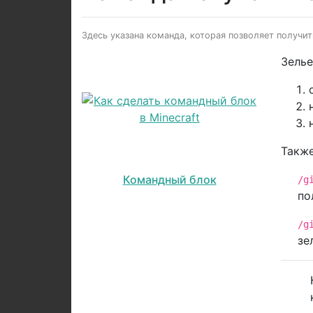
Здесь указана команда, которая позволяет получить
Зелье
Также
Командный блок
/g
по
/g
зе