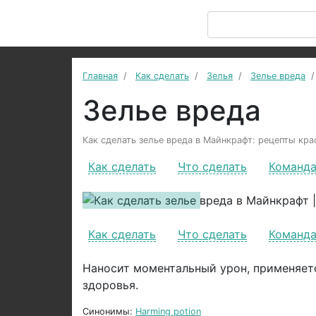
Главная
Как сделать
Зелья
Зелье вреда
Зелье вреда
Как сделать зелье вреда в Майнкрафт: рецепты кра
Как сделать
Что сделать
Команд
Previous
Как сделать
Что сделать
Команд
Наносит моментальный урон, применяетс
здоровья.
Синонимы:
Harming potion