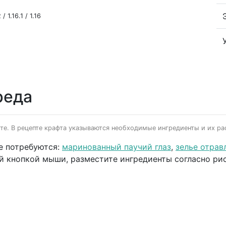
/ 1.16.1 / 1.16
реда
фте. В рецепте крафта указываются необходимые ингредиенты и их ра
е потребуются:
маринованный паучий глаз
,
зелье отрав
ой кнопкой мыши, разместите ингредиенты согласно ри