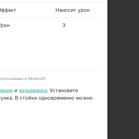
Эффект
Наносит урон
Урон
3
сположение в Minecraft.
ления
и
зельеварка
. Установите
сунка. В стойке одновременно можно